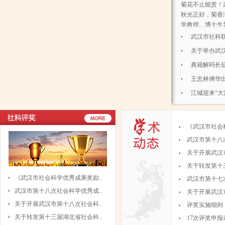
菊花不止能赏！
秋光正好，菊香满
学教授、博士生导
武汉市社科联
的通知..
关于举办武汉
解员大..
典籍解码长
坛”开..
王忠林傅华出
活..
江城迎来“大
色..
《武汉市社会
武汉市第十八
关于开展武汉
关于转发第十
《武汉市社会科学优秀成果奖励..
武汉市第十七
武汉市第十八次社会科学优秀成..
关于开展武汉
关于开展武汉市第十八次社会科..
评奖实施细则
关于转发第十三届湖北省社会科..
17次评奖申报