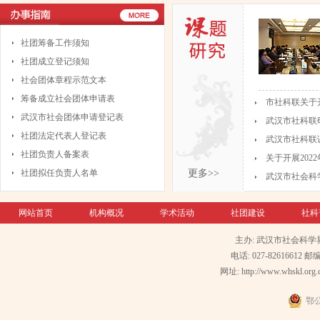
社团筹备工作须知
社团成立登记须知
社会团体章程示范文本
筹备成立社会团体申请表
市社科联关于开
武汉市社会团体申请登记表
武汉市社科联研
社团法定代表人登记表
武汉市社科联
社团负责人备案表
关于开展202
社团拟任负责人名单
更多>>
武汉市社会科学
网站首页
机构概况
学术活动
社团建设
社科
主办: 武汉市社会科学
电话: 027-82616612 邮编
网址: http://www.whskl.org.
鄂公