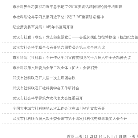
市社科界学习贯彻习近平总书记“7·26”重要讲话精神理论骨干培训班
市社科理论界学习贯彻习近平总书记“7·26”重要讲话精神
纪念萧克将军诞辰110周年书画展开幕
武汉市社联（联合）党支部主题党日——参观侏儒山战役博物馆（抗战纪念
武汉市社会科学联合会召开第六届委员会第三次全体会议
市社科院（社科联）召开传达学习宣传贯彻党的十八届六中全会精神会议
市社科联第六届委员会第二次全体（扩大）会议召开
武汉市社科联召开六届一次主席团会议
武汉市社科联召开社科类学会工作研讨会
武汉市社会科学界第六次代表大会隆重召开
全国大中城市社科联第26次工作会议在四川省宜宾市召开
武汉市社科联五届六次全委会暨市第十四次社科优秀成果颁奖大会召开
首页
上页
[1]
[2]
[3]
[4]
5
[6]
[7]
[8]
[9]
下页